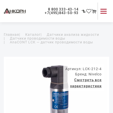
8 800 333-43-14
+7(495)843-50-93
Каталог продукции
Главная
|
Каталог
|
Датчики анализа жидкости
Применение приборов
|
Датчики проводимости воды
|
AnaCONT LCK — датчик проводимости воды
Как мы работаем
О компании
Контакты
Артикул: LCK-212-4
Бренд: Nivelco
Смотреть все
характеристики