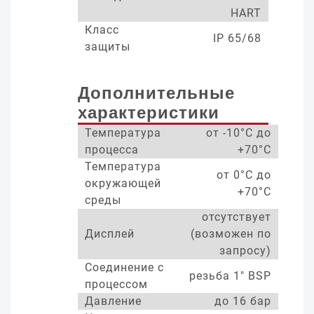
HART
Класс
IP 65/68
защиты
Дополнительные
характеристики
Температура
от -10°С до
процесса
+70°С
Температура
от 0°С до
окружающей
+70°С
среды
отсутствует
Дисплей
(возможен по
запросу)
Соединение с
резьба 1" BSP
процессом
Давление
до 16 бар