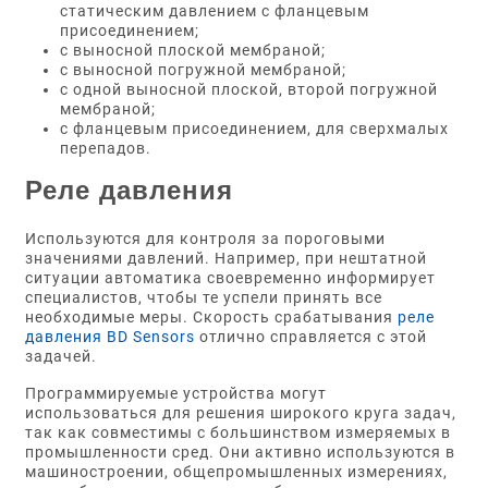
статическим давлением с фланцевым
присоединением;
с выносной плоской мембраной;
с выносной погружной мембраной;
с одной выносной плоской, второй погружной
мембраной;
с фланцевым присоединением, для сверхмалых
перепадов.
Реле давления
Используются для контроля за пороговыми
значениями давлений. Например, при нештатной
ситуации автоматика своевременно информирует
специалистов, чтобы те успели принять все
необходимые меры. Скорость срабатывания
реле
давления BD Sensors
отлично справляется с этой
задачей.
Программируемые устройства могут
использоваться для решения широкого круга задач,
так как совместимы с большинством измеряемых в
промышленности сред. Они активно используются в
машиностроении, общепромышленных измерениях,