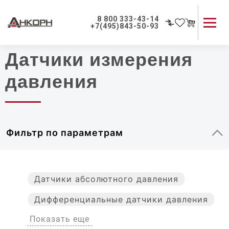
Главная
|
Каталог
8 800 333-43-14
+7(495)843-50-93
Датчики измерения
Каталог продукции
Применение приборов
давления
Как мы работаем
О компании
Контакты
Фильтр по параметрам
Датчики абсолютного давления
Дифференциальные датчики давления
Показать еще
Реле давления