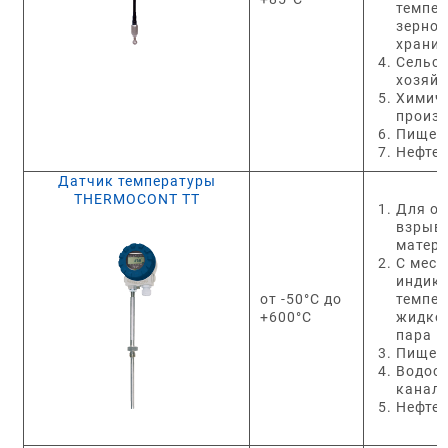
темпер
зерно
храни
Сельс
хозяйс
Химич
произ
Пищеп
Нефте
Датчик температуры
THERMOCONT TT
Для о
взрыв
матер
С мест
индик
от -50°C до
темпе
+600°C
жидкос
пара
Пищеп
Водос
канал
Нефте