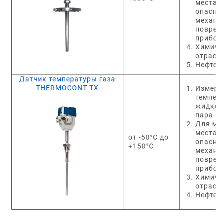
местах
опасн
механ
повре
прибо
Химич
отрас
Нефте
Датчик температуры газа
THERMOCONT TX
Измер
темпе
жидкос
пара
Для м
местах
от -50°C до
опасн
+150°C
механ
повре
прибо
Химич
отрас
Нефте