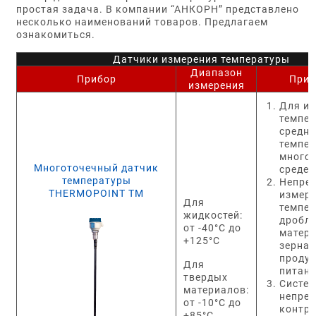
простая задача. В компании “АНКОРН” представлено
несколько наименований товаров. Предлагаем
ознакомиться.
Датчики измерения температуры
Диапазон
Прибор
Прим
измерения
Для и
темпер
средне
темпер
много
Многоточечный датчик
среде
температуры
Непре
THERMOPOINT TM
измер
Для
темпе
жидкостей:
дробл
от -40°C до
матери
+125°C
зерна,
проду
Для
питани
твердых
Систем
материалов:
непре
от -10°C до
контр
+85°C