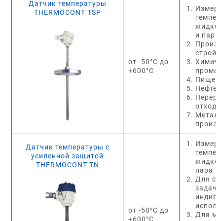
Датчик температуры
Измер
THERMOCONT TSP
темпе
жидкос
и пара
Произ
строй
от -50°C до
Химич
+600°C
промы
Пищеп
Нефте
Перер
отход
Метал
произ
Измер
Датчик температуры с
темпе
усиленной защитой
жидкос
THERMOCONT TN
пара
Для с
задач 
индив
испол
от -50°C до
Для м
+600°C