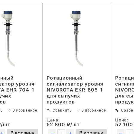
онный
Ротационный
Ротац
затор уровня
сигнализатор уровня
сигнал
A EHR-704-1
NIVOROTA EKR-805-1
NIVORO
учих
для сыпучих
для сы
ов
продуктов
продук
ть
♡ В избранное
Сравнить
♡ В избранное
Сравн
Цена:
Цена:
₽/шт
52 800 ₽/шт
52 100
В корзину
В корзину