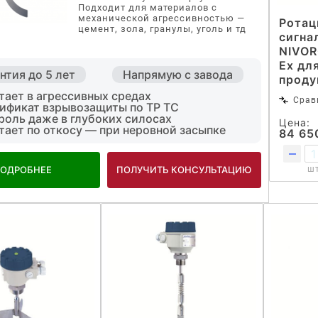
Подходит для материалов с
механической агрессивностью —
Ротац
цемент, зола, гранулы, уголь и тд
сигна
NIVOR
Ex дл
нтия до 5 лет
Напрямую с завода
проду
тает в агрессивных средах
Срав
ификат взрывозащиты по ТР ТС
роль даже в глубоких силосах
Цена:
тает по откосу — при неровной засыпке
84 65
ОДРОБНЕЕ
ПОЛУЧИТЬ КОНСУЛЬТАЦИЮ
ш