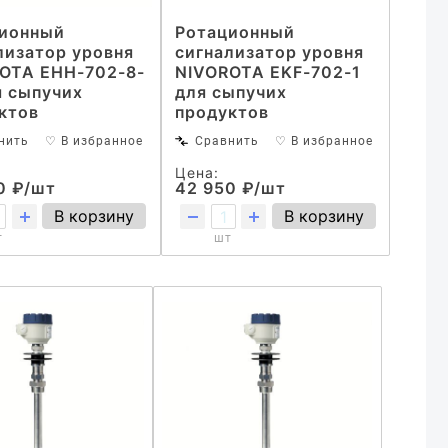
ионный
Ротационный
лизатор уровня
сигнализатор уровня
OTA EHH-702-8-
NIVOROTA EKF-702-1
я сыпучих
для сыпучих
ктов
продуктов
нить
♡ В избранное
Сравнить
♡ В избранное
Цена:
0 ₽/шт
42 950 ₽/шт
В корзину
В корзину
т
шт