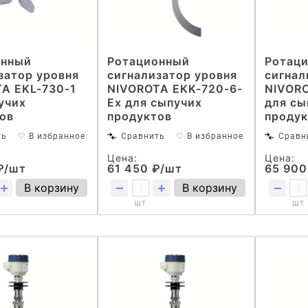
онный
Ротационный
Ротац
затор уровня
сигнализатор уровня
сигнал
A EKL-730-1
NIVOROTA EKK-720-6-
NIVOR
учих
Ex для сыпучих
для сы
ов
продуктов
продук
ть
♡ В избранное
Сравнить
♡ В избранное
Сравн
Цена:
Цена:
₽/шт
61 450 ₽/шт
65 900
В корзину
В корзину
шт
шт