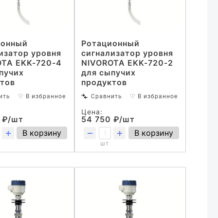
ионный
Ротационный
изатор уровня
сигнализатор уровня
OTA EKK-720-4
NIVOROTA EKK-720-2
пучих
для сыпучих
тов
продуктов
ить
♡ В избранное
Сравнить
♡ В избранное
Цена:
 ₽/шт
54 750 ₽/шт
В корзину
В корзину
шт