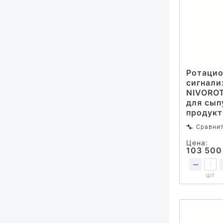
Ротаци
сигнали
NIVORO
для сып
продукт
Сравни
Цена:
103 500
шт