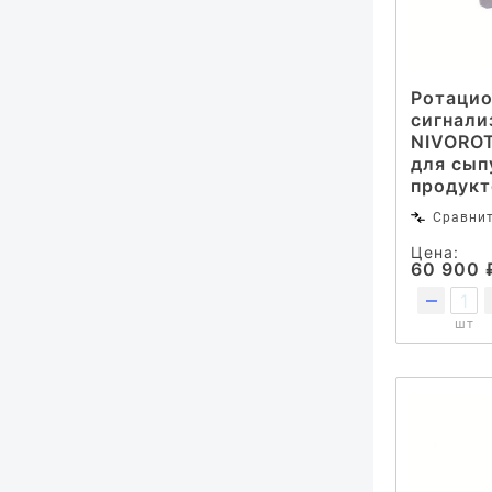
Ротаци
сигнали
NIVOROT
для сып
продукт
Сравни
Цена:
60 900 
шт