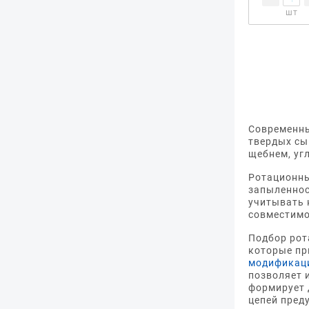
шт
Современны
твердых сы
щебнем, угл
Ротационны
запыленнос
учитывать 
совместимо
Подбор рот
которые пр
модификац
позволяет 
формирует 
цепей пред