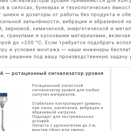
ные сигнализаторы уровня применяются для конт
ов в силосах, бункерах и технологических ёмкос
 шнеки и дозаторы от работы без продукта и об
сильной запылённости, вибрации и абразивной н
й, зерновой, химической, энергетической и мета
и, гранулами и кусковыми материалами, включая
рой до +200 °C. Если требуется подобрать испо
уру и условия монтажа — наши инженеры бесплат
ное решение под вашу производственную задачу 
A — ротационный сигнализатор уровня
Ротационный лопастной
сигнализатор уровня для любых
сыпучих материалов.
Стабильно контролирует уровень
при пыли, налипании, вибрации и
абразивной нагрузке.
Подходит для экстремальных
условий.
Лопасть с удлинителем до 3 м,
монтаж сбоку или сверху.