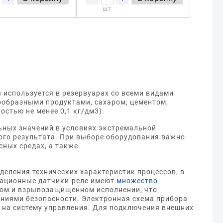
шт
используется в резервуарах со всеми видами
ообразными продуктами, сахаром, цементом,
остью не менее 0,1 кг/дм3).
ьных значений в условиях экстремальной
ного результата. При выборе оборудования важно
сных средах, а также
еления технических характеристик процессов, в
тационные датчики-реле имеют
множество
ом и взрывозащищенном исполнении, что
аниями безопасности. Электронная схема прибора
 на систему управления. Для подключения внешних