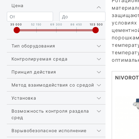
Ротацион
Цена
материал
защищают
условиях 
35 000
52 150
69 300
86 450
103 500
цементно
порошкам
температу
Тип оборудования
температ
Контролируемая среда
оптималь
Принцип действия
NIVOROT
Метод взаимодействия со средой
Установка
Возможность контроля раздела
сред
Взрывобезопасное исполнение