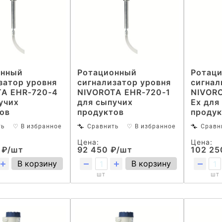
онный
Ротационный
Ротац
затор уровня
сигнализатор уровня
сигнал
TA EHR-720-4
NIVOROTA EHR-720-1
NIVORO
учих
для сыпучих
Ex для
ов
продуктов
продук
ть
♡ В избранное
Сравнить
♡ В избранное
Сравн
Цена:
Цена:
 ₽/шт
92 450 ₽/шт
102 25
В корзину
В корзину
шт
шт