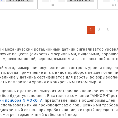
шт
шт
1
2
3
й механический ротационный датчик сигнализатор уровня 
пучих веществ (емкостях с зерновыми, пищевыми, порошк
ем, песком, золой, зерном, жмыхом и т.п. с насыпной плотн
й метод измерения осуществляет контроль уровня предел
ти, когда применение иных видов приборов не дает отлич
наличие у датчика сертификатов для работы во взрывоопа
сть измерители уровня с конкретным тихом сырья.
ационных датчиков сыпучих материалов начинается с опред
ибор будет установлен. В каталоге компании “АНКОРН” ро
ий прибора NIVOROTA
, представленных в общепромышленн
использовать их на производствах с повышенными требов
дискретный сигнал при срабатывании, который передается
усмотрен герметичный кабельный ввод.