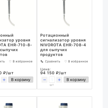
ионный
Ротационный
изатор уровня
сигнализатор уровня
TA EHR-710-8-
NIVOROTA EHR-708-4
 сыпучих
для сыпучих
тов
продуктов
ить
♡ В избранное
Сравнить
♡ В избранное
Цена:
0 ₽/шт
94 150 ₽/шт
В корзину
В корзину
шт