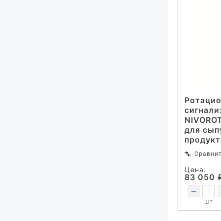
Ротаци
сигнали
NIVOROT
для сып
продукт
Сравни
Цена:
83 050 
шт