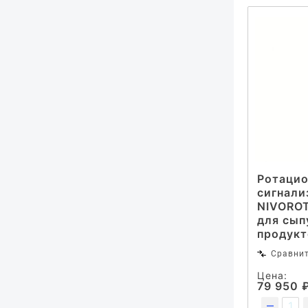
Ротаци
сигнали
NIVOROT
для сып
продукт
Сравни
Цена:
79 950 