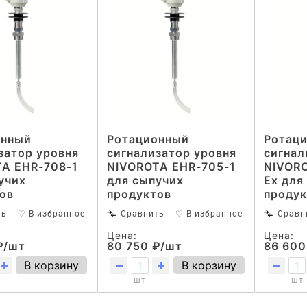
онный
Ротационный
Ротац
затор уровня
сигнализатор уровня
сигнал
A EHR-708-1
NIVOROTA EHR-705-1
NIVORO
учих
для сыпучих
Ex для
ов
продуктов
продук
ть
♡ В избранное
Сравнить
♡ В избранное
Сравн
Цена:
Цена:
₽/шт
80 750 ₽/шт
86 600
В корзину
В корзину
шт
шт