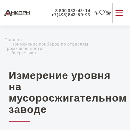
8 800 333-43-14
+7(495)843-50-93
Каталог продукции
Главная
Применение приборов
|
Применение приборов по отраслям
промышленности
Как мы работаем
|
Энергетика
О компании
Контакты
Измерение уровня
на
мусоросжигательном
заводе