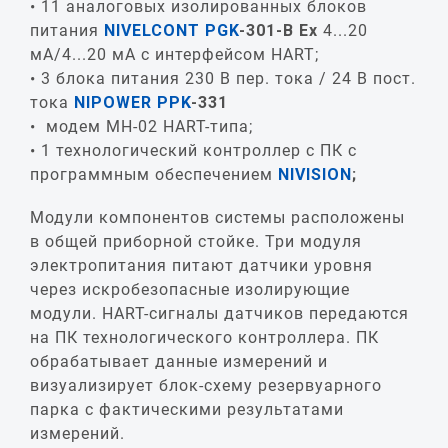
11 аналоговых изолированных блоков
питания
NIVELCONT PGK
-301-B Ex
4...20
мА/4...20 мА с интерфейсом HART;
3 блока питания 230 В пер. тока / 24 В пост.
тока
NIPOWER PPK
-331
модем MH-02 HART-типа;
1 технологический контроллер с ПК с
программным обеспечением
NIVISION
;
Модули компонентов системы расположены
в общей приборной стойке. Три модуля
электропитания питают датчики уровня
через искробезопасные изолирующие
модули. HART-сигналы датчиков передаются
на ПК технологического контроллера. ПК
обрабатывает данные измерений и
визуализирует блок-схему резервуарного
парка с фактическими результатами
измерений.