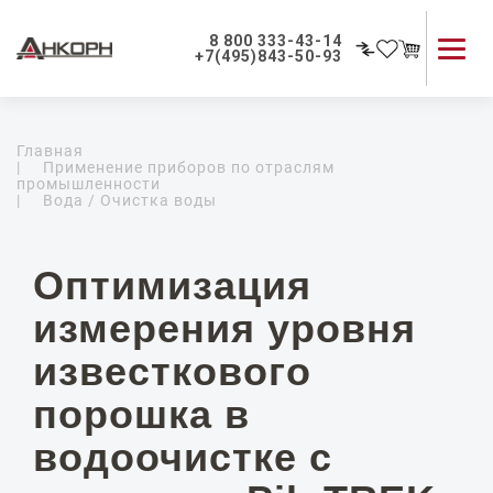
8 800 333-43-14
+7(495)843-50-93
Каталог продукции
Главная
Применение приборов
|
Применение приборов по отраслям
промышленности
Как мы работаем
|
Вода / Очистка воды
О компании
Контакты
Оптимизация
измерения уровня
известкового
порошка в
водоочистке с