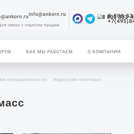
info@ankorn.ru
8 800 33
+7(495)8
Для связи с отделом продаж
ОРОВ
КАК МЫ РАБОТАЕМ
О КОМПАНИИ
лям промышленности
|
Индустрия пластмасс
 приборы для
ации
масс