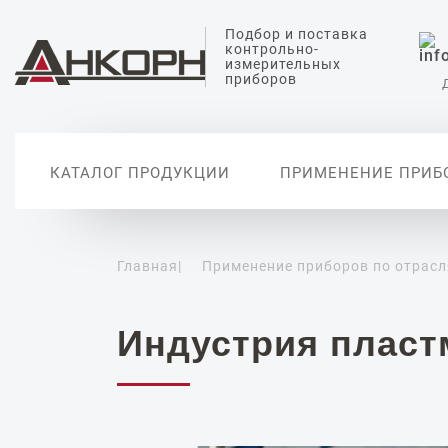
Подбор и поставка
контрольно-
измерительных
приборов
КАТАЛОГ ПРОДУКЦИИ
ПРИМЕНЕНИЕ ПРИБ
Главная
|
Применение приборов по отрас
Датчики измерения
Датчики анализа
Датчики температуры
Датчики измерения
Вторичные
уровня
жидкости
давления
автоматиз
Уровнемеры
Датчики измерения pH
Датчики абсолютного
давления
Сигнализаторы уровня
Датчики проводимости
Индустрия пласт
воды
Дифференциальные
датчики давления
Датчики растворенного
кислорода
Реле давления
Цифровые манометры