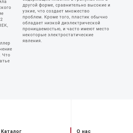
ила
другой форме, сравнительно высокие и
ского
узкие, что создает множество
ме
проблем. Кроме того, пластик обычно
12
обладает низкой диэлектрической
REK,
проницаемостью, и часто имеют место
некоторые электростатические
явления.
оллер
чение
. Что
татье
Каталог
О нас