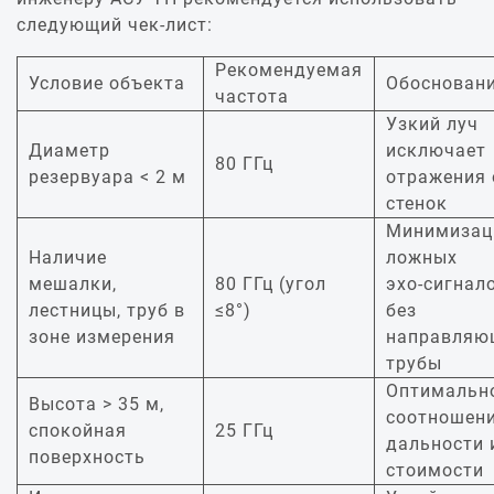
следующий чек‑лист:
Рекомендуемая
Условие объекта
Обоснован
частота
Узкий луч
Диаметр
исключает
80 ГГц
резервуара < 2 м
отражения 
стенок
Минимизац
Наличие
ложных
мешалки,
80 ГГц (угол
эхо‑сигнал
лестницы, труб в
≤8°)
без
зоне измерения
направляю
трубы
Оптимальн
Высота > 35 м,
соотношен
спокойная
25 ГГц
дальности 
поверхность
стоимости