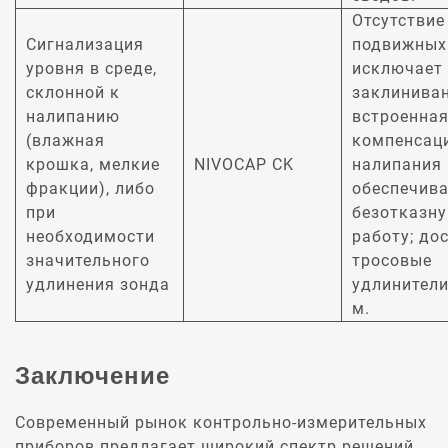
Отсутствие
Сигнализация
подвижных
уровня в среде,
исключает
склонной к
заклиниван
налипанию
встроенна
(влажная
компенсац
крошка, мелкие
NIVOCAP CK
налипания
фракции), либо
обеспечива
при
безотказн
необходимости
работу; до
значительного
тросовые
удлинения зонда
удлинители
м.
Заключение
Современный рынок контрольно-измерительных
приборов предлагает широкий спектр решений