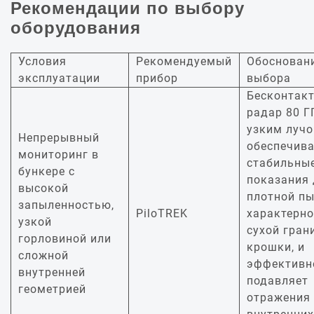
Рекомендации по выбору
оборудования
Условия
Рекомендуемый
Обоснован
эксплуатации
прибор
выбора
Бесконтак
радар 80 Г
узким луч
Непрерывный
обеспечива
мониторинг в
стабильны
бункере с
показания 
высокой
плотной пы
запыленностью,
PiloTREK
характерно
узкой
сухой гран
горловиной или
крошки, и
сложной
эффективн
внутренней
подавляет
геометрией
отражения 