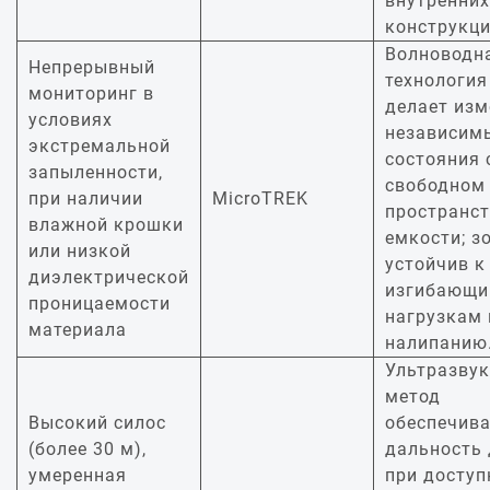
внутренних
конструкци
Волноводн
Непрерывный
технология
мониторинг в
делает изм
условиях
независим
экстремальной
состояния 
запыленности,
свободном
при наличии
MicroTREK
пространст
влажной крошки
емкости; з
или низкой
устойчив к
диэлектрической
изгибающ
проницаемости
нагрузкам 
материала
налипанию
Ультразву
метод
Высокий силос
обеспечива
(более 30 м),
дальность 
умеренная
при доступ