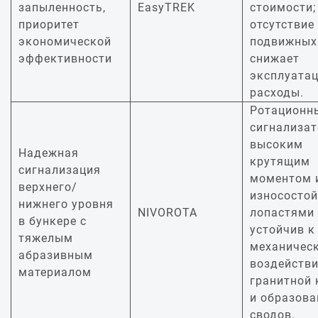
запыленность,
EasyTREK
стоимости;
приоритет
отсутствие
экономической
подвижных
эффективности
снижает
эксплуата
расходы.
Ротационн
сигнализат
высоким
Надежная
крутящим
сигнализация
моментом 
верхнего/
износосто
нижнего уровня
NIVOROTA
лопастями
в бункере с
устойчив к
тяжелым
механичес
абразивным
воздейств
материалом
гранитной
и образов
сводов.