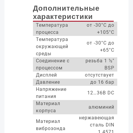
Дополнительные
характеристики
Температура
от -30°С до
процесса
+105°С
Температура
от -30°С до
окружающей
+65°С
среды
Соединение с
резьба 1 ½"
процессом
BSP
Дисплей
отсутствует
Давление
до 16 бар
Напряжение
12…36В DC
питания
Материал
алюминий
корпуса
нержавеющая
Материал
сталь DIN
виброзонда
1.4571