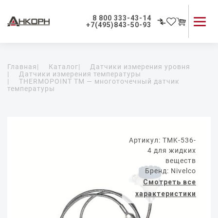
8 800 333-43-14
+7(495)843-50-93
Каталог продукции
Главная
|
Каталог
|
Датчики измерения уровня
Применение приборов
|
Датчики измерения температуры
|
THERMOPOINT TM — многоточечный датчик
Как мы работаем
температуры
О компании
Контакты
Артикул: TMK-536-
4 для жидких
веществ
Бренд: Nivelco
Смотреть все
характеристики