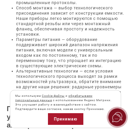
промышленные протоколы.
Способ монтажа — выбор технологического
присоединения зависит от конструкции емкости.
Наши приборы легко монтируются с помощью
стандартной резьбы или через монтажный
фланец, обеспечивая простоту и надежность
установки.
Параметры питания — оборудование
поддерживает широкий диапазон напряжения
питания, включая модели с универсальным
входом как по постоянному, так и по
переменному току, что упрощает их интеграцию
в существующие электрические схемы.
Альтернативные технологии — если условия
технологического процесса выходят за рамки
возможностей ультразвука, обратите внимание
на другие наши решения: радарные уровнемеры
и точные расходомеры для комплексного учета
Мы используем
Cookie-файлы
и
обрабатываем
жидких сред.
персональные данные
с использованием Яндекс Метрики.
Это улучшает работу и взаимодействие с сайтом.
Преимущества и недостатки
Подтвердите ваше согласие, нажав кнопку Принимаю.
ультразвуковых уровнемеров,
Принимаю
альтернативные решения