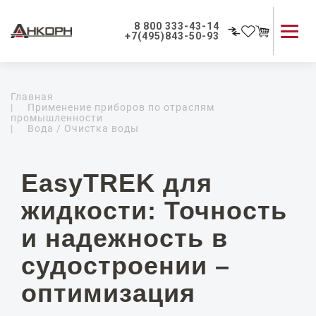
8 800 333-43-14
+7(495)843-50-93
Каталог продукции
Главная
Применение приборов
|
Применение приборов по отраслям
промышленности
Как мы работаем
|
Вода / Очистка воды
О компании
Контакты
EasyTREK для
жидкости: Точность
и надежность в
судостроении –
оптимизация