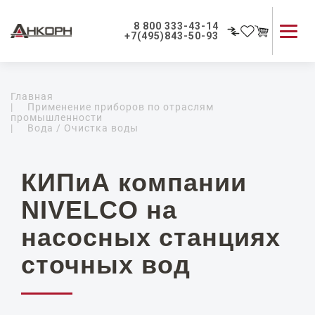
8 800 333-43-14
+7(495)843-50-93
Каталог продукции
Главная
Применение приборов
|
Применение приборов по отраслям
промышленности
Как мы работаем
|
Вода / Очистка воды
О компании
Контакты
КИПиА компании
NIVELCO на
насосных станциях
сточных вод