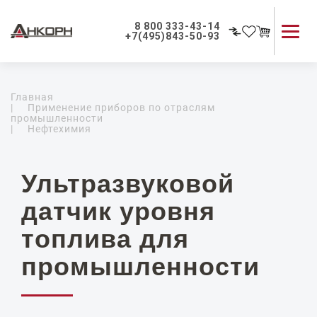
8 800 333-43-14
+7(495)843-50-93
Каталог продукции
Главная
Применение приборов
|
Применение приборов по отраслям
промышленности
Как мы работаем
|
Нефтехимия
О компании
Контакты
Ультразвуковой
датчик уровня
топлива для
промышленности