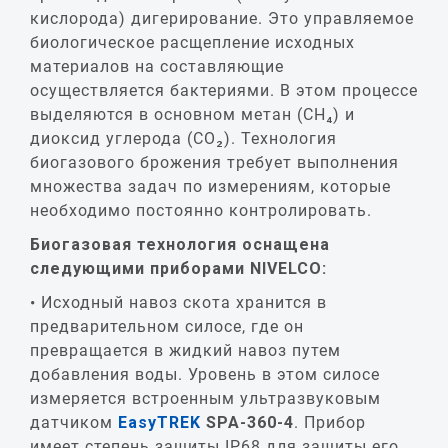
кислорода) дигерирование. Это управляемое
биологическое расщепление исходных
материалов на составляющие
осуществляется бактериями. В этом процессе
выделяются в основном метан (CH₄) и
диоксид углерода (CO₂). Технология
биогазового брожения требует выполнения
множества задач по измерениям, которые
необходимо постоянно контролировать.
Биогазовая технология оснащена
следующими приборами NIVELCO:
Исходный навоз скота хранится в
предварительном силосе, где он
превращается в жидкий навоз путем
добавления воды. Уровень в этом силосе
измеряется встроенным ультразвуковым
датчиком
EasyTREK
SPA
-360-4
. Прибор
имеет степень защиты IP68 для защиты его