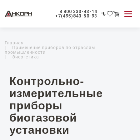
8 800 333-43-14
+7(495)843-50-93
Каталог продукции
Главная
Применение приборов
|
Применение приборов по отраслям
промышленности
Как мы работаем
|
Энергетика
О компании
Контакты
Контрольно-
измерительные
приборы
биогазовой
установки