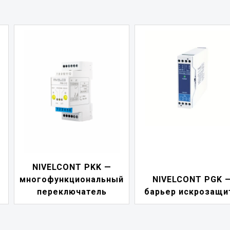
NIVELCONT PDF 
й
NIVELCONT PGK —
индикатор токов
барьер искрозащиты
петли