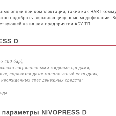
ьные опции при комплектации, такие как HART-комм
ожно подобрать взрывозащищенные модификации. Вс
ествующей на вашем предприятии АСУ ТП.
ESS D
о 400 бар);
 высоко загрязненными жидкими средами;
овке, справится даже малоопытный сотрудник;
и неожиданных трат денежных средств;
ода.
е параметры NIVOPRESS D