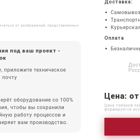
Доставка:
Самовыво
Транспорт
ичаться от изображений, представленных
Курьерска
Оплата
Безналичн
ия под ваш проект -
ок
Дос
, приложите техническое
Рос
а почту
Цена: от
ерёт оборудование со 100%
Цена товаров за
вия, чтобы вы сохранили
формируется исх
йную работу процессов и
оверяет вам производство.