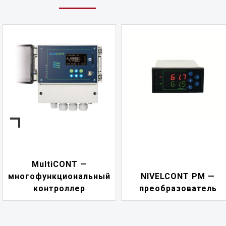
NIVELCONT PKK —
NIVELCONT PM —
многофункциональны
преобразователь
переключатель