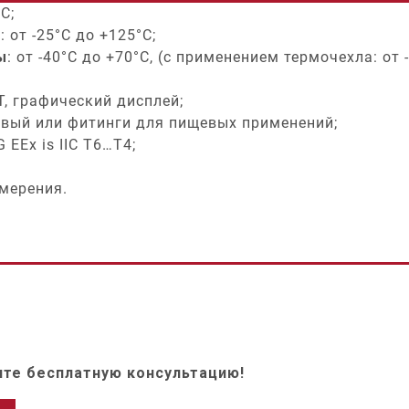
C;
ы
: от -25°C до +125°C;
ы
: от -40°C до +70°C, (с применением термочехла: от -
RT, графический дисплей;
цевый или фитинги для пищевых применений;
 G EEx is IIC T6…T4;
змерения.
те бесплатную консультацию!