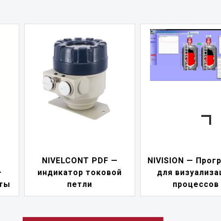
—
NIVISION — Программа
ой
для визуализации
NIPOWER — бл
процессов
питания