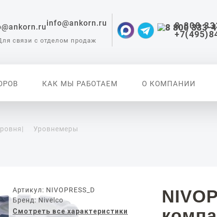
info@ankorn.ru
8 800 33
+7(495)8
Для связи с отделом продаж
ОРОВ
КАК МЫ РАБОТАЕМ
О КОМПАНИИ
уровня
|
Уровнемеры
 приборы для
ации
Артикул: NIVOPRESS_D
NIVO
Бренд: Nivelco
комп
Смотреть все характеристики