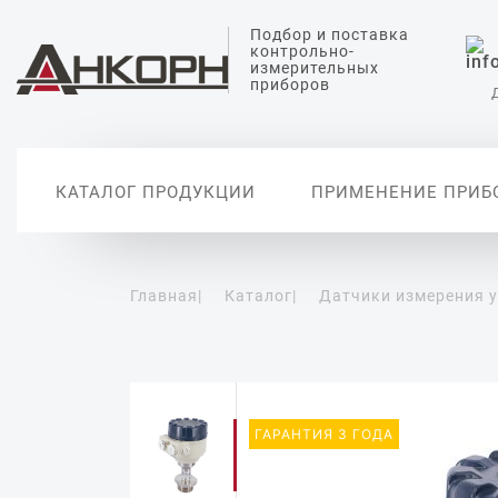
Подбор и поставка
контрольно-
измерительных
приборов
КАТАЛОГ ПРОДУКЦИИ
ПРИМЕНЕНИЕ ПРИБ
Главная
|
Каталог
|
Датчики измерения 
Датчики измерения
Датчики анализа
Датчики температуры
Датчики измерения
Вторичные
уровня
жидкости
давления
автоматиз
Уровнемеры
Датчики измерения pH
Датчики абсолютного
давления
Сигнализаторы уровня
Датчики проводимости
воды
Дифференциальные
датчики давления
Датчики растворенного
кислорода
Реле давления
Цифровые манометры
ГАРАНТИЯ 3 ГОДА