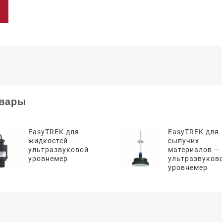
овары
EasyTREK для
EasyTREK для
жидкостей —
сыпучих
ультразвуковой
материалов —
уровнемер
ультразвуков
уровнемер