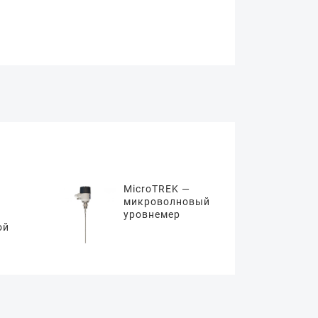
MicroTREK —
микроволновый
уровнемер
ой