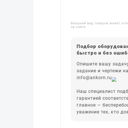
Внешний вид товаров может отл
на сайте.
Подбор оборудован
быстро и без ошиб
Опишите вашу задачу
задание и чертежи н
info@ankorn.ru
Наш специалист подб
гарантией соответст
главное — бесперебо
уважение тех, кто д