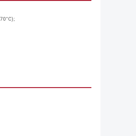
70°C);