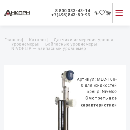
8 800 333-43-14
+7(495)843-50-93
Каталог продукции
Главная
|
Каталог
|
Датчики измерения уровня
Применение приборов
|
Уровнемеры
|
Байпасные уровнемеры
|
NIVOFLIP — Байпасный уровнемер
Как мы работаем
О компании
Контакты
Артикул: MLC-108-
0 для жидкостей
Бренд: Nivelco
Смотреть все
характеристики