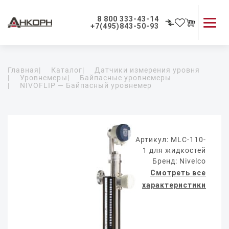
8 800 333-43-14
+7(495)843-50-93
Каталог продукции
Главная
|
Каталог
|
Датчики измерения уровня
Применение приборов
|
Уровнемеры
|
Байпасные уровнемеры
|
NIVOFLIP — Байпасный уровнемер
Как мы работаем
О компании
Контакты
Артикул: MLC-110-
1 для жидкостей
Бренд: Nivelco
Смотреть все
характеристики