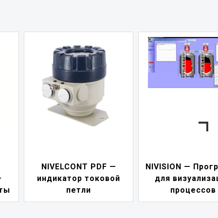
NIVELCONT PDF —
NIVISION — Прог
—
индикатор токовой
для визуализа
ты
петли
процессов