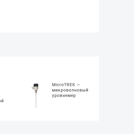
MicroTREK —
микроволновый
уровнемер
ой