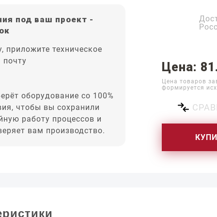
Дос
ия под ваш проект -
Рос
ок
, приложите техническое
а почту
Цена: 81
Цена товаров за
формируется исх
ерёт оборудование со 100%
СРАВ
вия, чтобы вы сохранили
йную работу процессов и
оверяет вам производство.
КУП
еристики