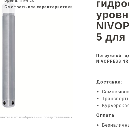
гидро
Бренд: Nivelco
Смотреть все характеристики
уров
NIVOP
5 для
Погружной ги
NIVOPRESS NRK
Доставка:
Самовыво
Транспорт
Курьерска
Оплата
ичаться от изображений, представленных
Безналичн