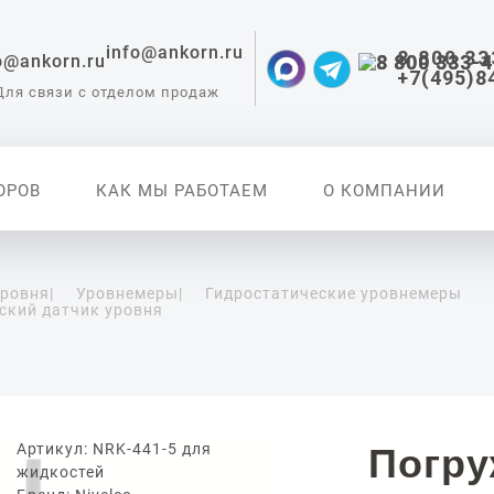
info@ankorn.ru
8 800 33
+7(495)8
Для связи с отделом продаж
ОРОВ
КАК МЫ РАБОТАЕМ
О КОМПАНИИ
уровня
|
Уровнемеры
|
Гидростатические уровнемеры
ский датчик уровня
 приборы для
ации
Артикул: NRK-441-5 для
Погр
жидкостей