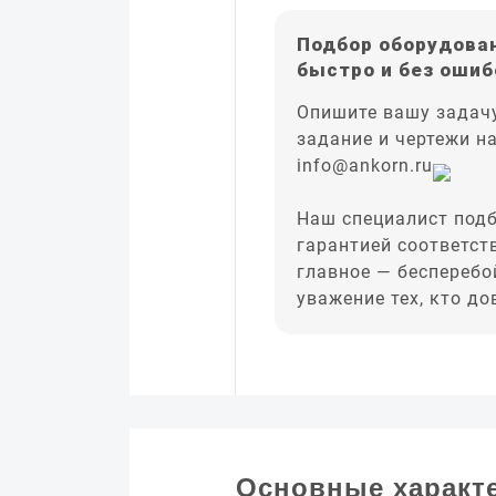
Подбор оборудован
быстро и без ошиб
Опишите вашу задачу
задание и чертежи н
info@ankorn.ru
Наш специалист подб
гарантией соответст
главное — бесперебо
уважение тех, кто д
Основные характ