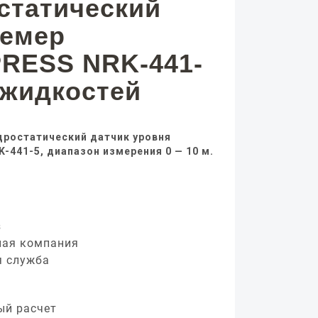
статический
немер
RESS NRK-441-
 жидкостей
дростатический датчик уровня
-441-5, диапазон измерения 0 — 10 м.
з
ная компания
я служба
ый расчет