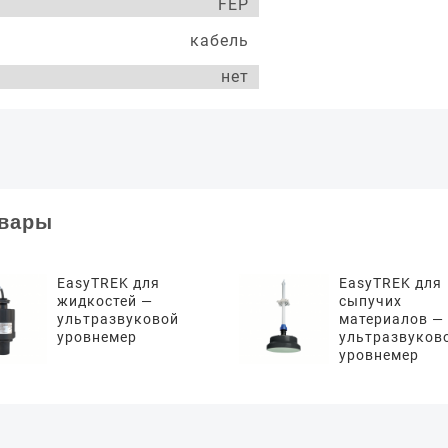
FEP
кабель
нет
овары
EasyTREK для
EasyTREK для
жидкостей —
сыпучих
ультразвуковой
материалов —
уровнемер
ультразвуков
уровнемер