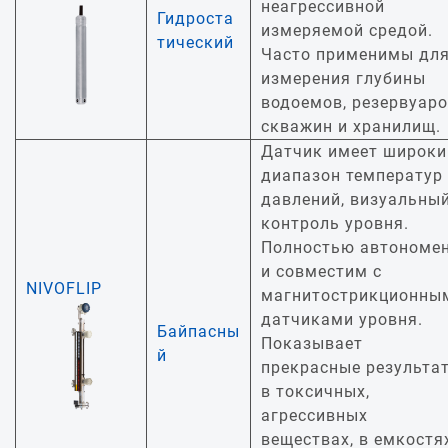
неагрессивной
Гидроста
измеряемой средой.
тический
Часто применимы дл
измерения глубины
водоемов, резервуаро
скважин и хранилищ.
Датчик имеет широки
диапазон температур
давлений, визуальны
контроль уровня.
Полностью автономе
и совместим с
NIVOFLIP
магнитострикционны
датчиками уровня.
Байпасны
Показывает
й
прекрасные результа
в токсичных,
агрессивных
веществах, в емкостя