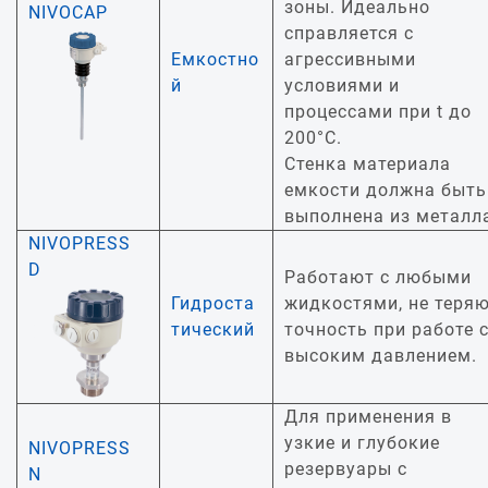
зоны. Идеально
NIVOCAP
справляется с
Емкостно
агрессивными
й
условиями и
процессами при t до
200°С.
Стенка материала
емкости должна быть
выполнена из металл
NIVOPRESS
D
Работают с любыми
Гидроста
жидкостями, не теря
тический
точность при работе 
высоким давлением.
Для применения в
узкие и глубокие
NIVOPRESS
резервуары с
N