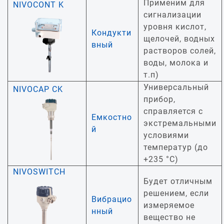
Применим для
NIVOCONT K
сигнализации
уровня кислот,
Кондукти
щелочей, водных
вный
растворов солей,
воды, молока и
т.п)
Универсальный
NIVOCAP CK
прибор,
справляется с
Емкостно
экстремальными
й
условиями
температур (до
+235 °С)
NIVOSWITCH
Будет отличным
решением, если
Вибрацио
измеряемое
нный
вещество не