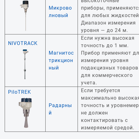
высокоточные
Микрово
приборы, применяютс
лновый
для любых жидкостей
Диапазон измерения
уровня — до 24 м.
Если нужна высокая
NIVOTRACK
точность до 1 мм.
Магнитос
Прибор применяют д
трикцион
измерения уровня
ный
подакцизных товаров
для коммерческого
учета.
Если требуется
PiloTREK
максимально высока
Радарны
точность и уровнемер
й
не должен
контактировать с
измеряемой средой.