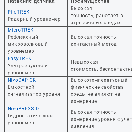
Название датчика
Преимущества
Высокая
PiloTREK
точность, работает в
Радарный уровнемер
агрессивных средах
MicroTREK
Рефлексный
Высокая точность,
микроволновый
контактный метод
уровнемер
EasyTREK
Невысокая
Ультразвуковой
стоимость, бесконтакт
уровнемер
NivoCAP CK
Высокотемпературный,
Емкостной
физические свойства
сигнализатор уровня
среды не влияют на
измерение
NivoPRESS D
Высокая точность,
Гидростатический
измерение уровня с уче
уровнемер
давления