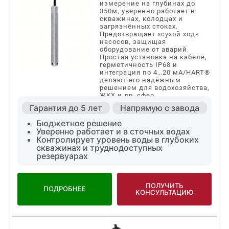
измерение на глубинах до
350м, уверенно работает в
скважинах, колодцах и
загрязнённых стоках.
Предотвращает «сухой ход»
насосов, защищая
оборудование от аварий.
Простая установка на кабеле,
герметичность IP68 и
интеграция по 4…20 мА/HART®
делают его надёжным
решением для водохозяйства,
ЖКХ и др. сфер
промышленноститей.
Гарантия до 5 лет
Напрямую с завода
Бюджетное решение
Уверенно работает и в сточных водах
Контролирует уровень воды в глубоких
скважинах и труднодоступных
резервуарах
ПОЛУЧИТЬ
ПОДРОБНЕЕ
КОНСУЛЬТАЦИЮ