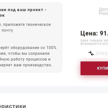
Дос
ия под ваш проект -
Рос
ок
, приложите техническое
а почту
Цена: 91
Цена товаров за
формируется исх
ерёт оборудование со 100%
СРАВ
вия, чтобы вы сохранили
йную работу процессов и
оверяет вам производство.
КУП
еристики