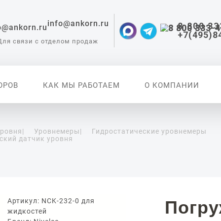
info@ankorn.ru
8 800 33
+7(495)8
Для связи с отделом продаж
ОРОВ
КАК МЫ РАБОТАЕМ
О КОМПАНИИ
уровня
|
Уровнемеры
|
Гидростатические уровнемеры
ский датчик уровня
 приборы для
ации
Артикул: NCK-232-0 для
Погр
жидкостей