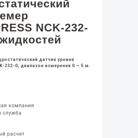
статический
немер
RESS NCK-232-
 жидкостей
дростатический датчик уровня
-232-0, диапазон измерения 0 — 5 м.
з
ная компания
я служба
ый расчет