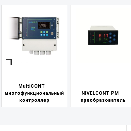
NIVELCONT PKK —
й
NIVELCONT PM —
многофункциональ
преобразователь
переключатель