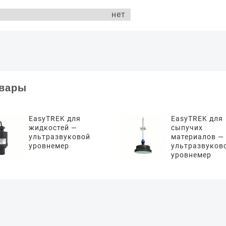
нет
овары
EasyTREK для
EasyTREK для
жидкостей —
сыпучих
ультразвуковой
материалов —
уровнемер
ультразвуков
уровнемер