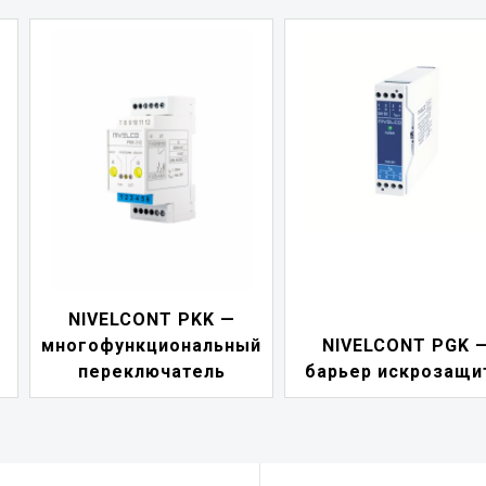
NIVELCONT PD
ный
NIVELCONT PGK —
индикатор токо
барьер искрозащиты
петли