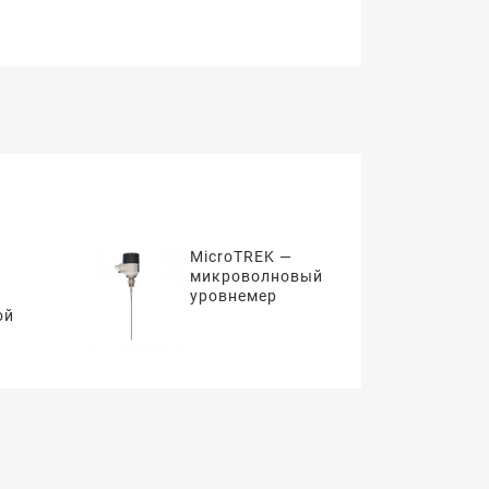
MicroTREK —
микроволновый
уровнемер
ой