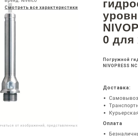
гидро
Бренд: Nivelco
Смотреть все характеристики
уров
NIVOP
0 для
Погружной ги
NIVOPRESS NCK
Доставка:
Самовыво
Транспорт
Курьерска
Оплата
ичаться от изображений, представленных
Безналичн