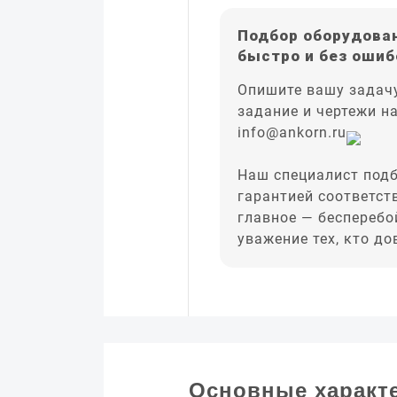
Подбор оборудован
быстро и без ошиб
Опишите вашу задачу
задание и чертежи н
info@ankorn.ru
Наш специалист подб
гарантией соответст
главное — бесперебо
уважение тех, кто д
Основные характ