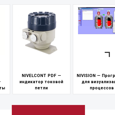
F —
NIVISION — Программа
вой
для визуализации
NIPOWER — 
процессов
питани