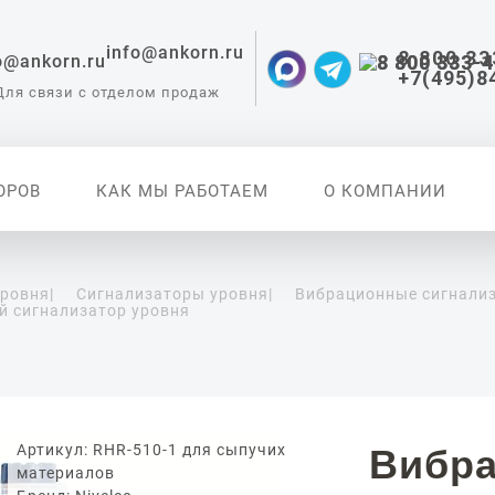
info@ankorn.ru
8 800 33
+7(495)8
Для связи с отделом продаж
ОРОВ
КАК МЫ РАБОТАЕМ
О КОМПАНИИ
уровня
|
Сигнализаторы уровня
|
Вибрационные сигнали
й сигнализатор уровня
 приборы для
ации
Артикул: RHR-510-1 для сыпучих
Вибр
материалов