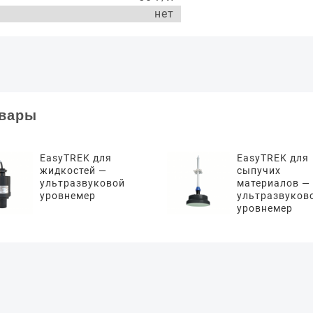
нет
овары
EasyTREK для
EasyTREK для
жидкостей —
сыпучих
ультразвуковой
материалов —
уровнемер
ультразвуков
уровнемер