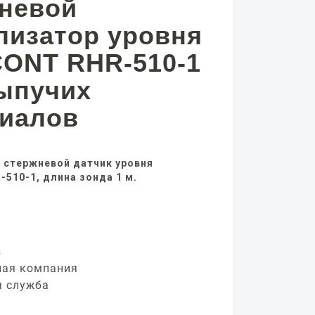
невой
лизатор уровня
ONT RHR-510-1
ыпучих
иалов
 стержневой датчик уровня
510-1, длина зонда 1 м.
з
ная компания
я служба