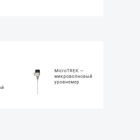
MicroTREK —
микроволновый
уровнемер
ой