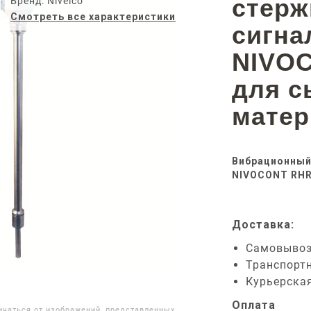
стерж
Бренд: Nivelco
Смотреть все характеристики
сигна
NIVOC
для с
матер
Вибрационный
NIVOCONT RHR-
Доставка:
Самовыво
Транспорт
Курьерска
Оплата
ичаться от изображений, представленных