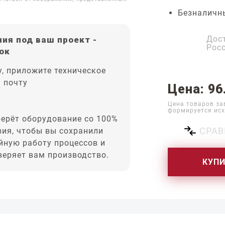
Безналичн
Дос
ия под ваш проект -
Рос
ок
, приложите техническое
а почту
Цена: 96
Цена товаров за
формируется исх
ерёт оборудование со 100%
СРАВ
вия, чтобы вы сохранили
йную работу процессов и
оверяет вам производство.
КУП