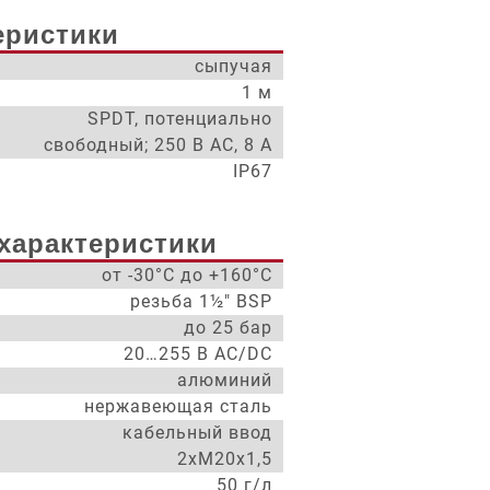
еристики
сыпучая
1 м
SPDT, потенциально
свободный; 250 В AC, 8 A
IP67
характеристики
от -30°С до +160°С
резьба 1½" BSP
до 25 бар
20…255 В AC/DC
алюминий
нержавеющая сталь
кабельный ввод
2хМ20х1,5
50 г/л