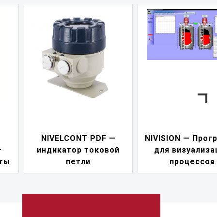
NIVELCONT PDF —
NIVISION — Прог
—
индикатор токовой
для визуализа
ты
петли
процессов