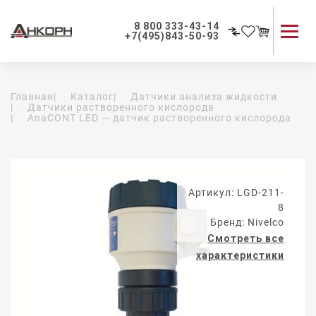
8 800 333-43-14
+7(495)843-50-93
Каталог продукции
Главная
|
Каталог
|
Датчики анализа жидкости
Применение приборов
|
Датчики растворенного кислорода
|
AnaCONT LED — датчик растворенного кислорода
Как мы работаем
О компании
Контакты
Артикул: LGD-211-
8
Бренд: Nivelco
Смотреть все
характеристики