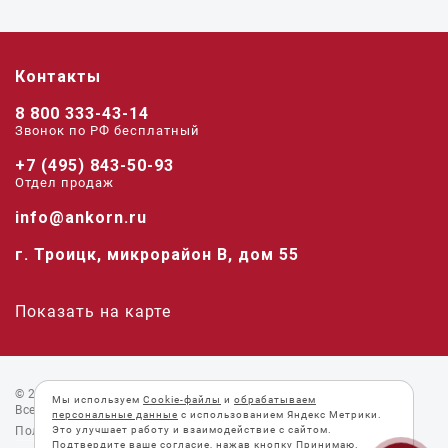
Контакты
8 800 333-43-14
Звонок по РФ беcплатный
+7 (495) 843-50-93
Отдел продаж
info@ankorn.ru
г. Троицк, микрорайон В, дом 55
Показать на карте
© 2026 «Анкорн».
Мы используем
Cookie-файлы
и
обрабатываем
Все права защищены.
персональные данные
с использованием Яндекс Метрики.
Пользовательское соглашение
Это улучшает работу и взаимодействие с сайтом.
Подтвердите ваше согласие, нажав кнопку Принимаю.