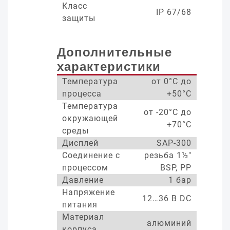
Класс
IP 67/68
защиты
Дополнительные
характеристики
Температура
от 0°С до
процесса
+50°С
Температура
от -20°С до
окружающей
+70°С
среды
Дисплей
SAP-300
Соединение с
резьба 1½"
процессом
BSP, PP
Давление
1 бар
Напряжение
12…36 В DC
питания
Материал
алюминий
корпуса