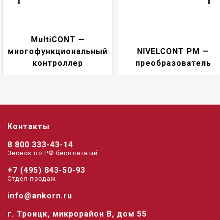
T —
NIVELCON
нальный
NIVELCONT PM —
многофункц
ер
преобразователь
переклю
Контакты
8 800 333-43-14
Звонок по РФ беcплатный
+7 (495) 843-50-93
Отдел продаж
info@ankorn.ru
г. Троицк, микрорайон В, дом 55