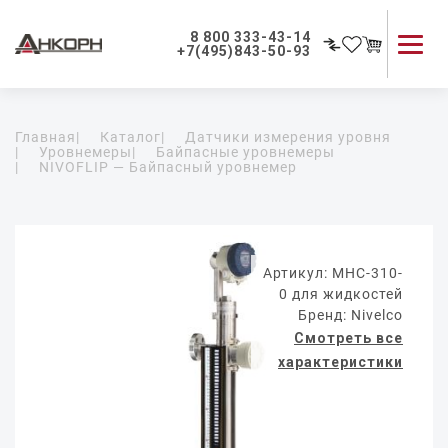
8 800 333-43-14
+7(495)843-50-93
Каталог продукции
Главная
|
Каталог
|
Датчики измерения уровня
Применение приборов
|
Уровнемеры
|
Байпасные уровнемеры
|
NIVOFLIP — Байпасный уровнемер
Как мы работаем
О компании
Контакты
Артикул: MHC-310-
0 для жидкостей
Бренд: Nivelco
Смотреть все
характеристики