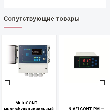
Сопутствующие товары
 —
NIVELCONT
альный
NIVELCONT PM —
многофункци