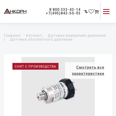
8 800 333-43-14
+7(495)843-50-93
Каталог продукции
Главная
|
Каталог
|
Датчики измерения давления
Применение приборов
|
Датчики абсолютного давления
Как мы работаем
О компании
Контакты
СНЯТ С ПРОИЗВОДСТВА
Смотреть все
характеристики