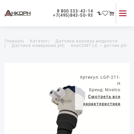
8 800 333-43-14
+7(495)843-50-93
Каталог продукции
Главная
|
Каталог
|
Датчики анализа жидкости
Применение приборов
|
Датчики измерения pH
|
AnaCONT LE — датчик pH
Как мы работаем
О компании
Контакты
Артикул: LGP-211-
H
Бренд: Nivelco
Смотреть все
характеристики