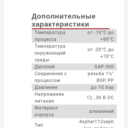
Дополнительные
характеристики
Температура
от -10°С до
процесса
+90°С
Температура
от -20°С до
окружающей
+70°С
среды
Дисплей
SAP-300
Соединение с
резьба 1½"
процессом
BSP, PP
Давление
до 10 бар
Напряжение
12…36 В DC
питания
Материал
алюминий
корпуса
4xpher112seph
Тип