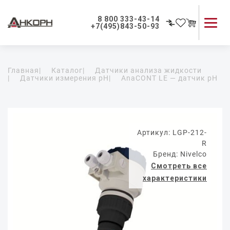
8 800 333-43-14
+7(495)843-50-93
Каталог продукции
Главная
|
Каталог
|
Датчики анализа жидкости
Применение приборов
|
Датчики измерения pH
|
AnaCONT LE — датчик pH
Как мы работаем
О компании
Контакты
Артикул: LGP-212-
R
Бренд: Nivelco
Смотреть все
характеристики