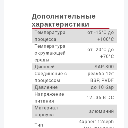
Дополнительные
характеристики
Температура
от -15°С до
процесса
+100°С
Температура
от -20°С до
окружающей
+70°С
среды
Дисплей
SAP-300
Соединение с
резьба 1½"
процессом
BSP, PVDF
Давление
до 10 бар
Напряжение
12…36 В DC
питания
Материал
алюминий
корпуса
4xpher112seph
Тип