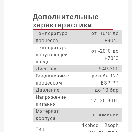
Дополнительные
характеристики
Температура
от -10°С до
процесса
+90°С
Температура
от -20°С до
окружающей
+70°С
среды
Дисплей
SAP-300
Соединение с
резьба 1½"
процессом
BSP, PP
Давление
до 10 бар
Напряжение
12…36 В DC
питания
Материал
алюминий
корпуса
4xphed112seph
Тип