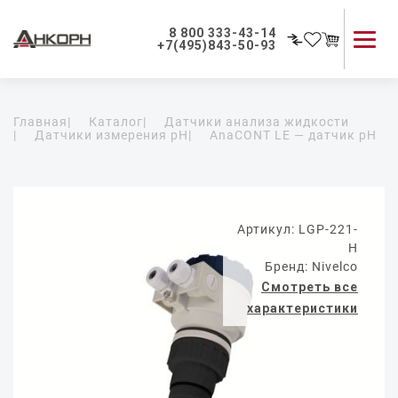
8 800 333-43-14
+7(495)843-50-93
Каталог продукции
Главная
|
Каталог
|
Датчики анализа жидкости
Применение приборов
|
Датчики измерения pH
|
AnaCONT LE — датчик pH
Как мы работаем
О компании
Контакты
Артикул: LGP-221-
H
Бренд: Nivelco
Смотреть все
характеристики