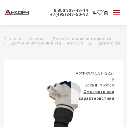
8 800 333-43-14
+7(495)843-50-93
Каталог продукции
Главная
|
Каталог
|
Датчики анализа жидкости
Применение приборов
|
Датчики измерения pH
|
AnaCONT LE — датчик pH
Как мы работаем
О компании
Контакты
Артикул: LGP-222-
6
Бренд: Nivelco
Смотреть все
характеристики