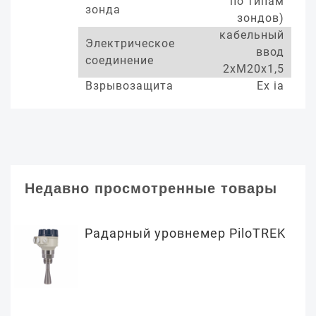
по типам
зонда
зондов)
кабельный
Электрическое
ввод
соединение
2хМ20х1,5
Взрывозащита
Ex ia
Недавно просмотренные товары
Радарный уровнемер PiloTREK