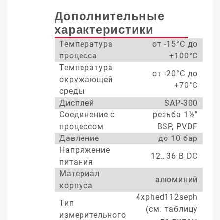
Дополнительные
характеристики
Температура
от -15°С до
процесса
+100°С
Температура
от -20°С до
окружающей
+70°С
среды
Дисплей
SAP-300
Соединение с
резьба 1½"
процессом
BSP, PVDF
Давление
до 10 бар
Напряжение
12…36 В DC
питания
Материал
алюминий
корпуса
4xphed112seph
Тип
(см. таблицу
измерительного