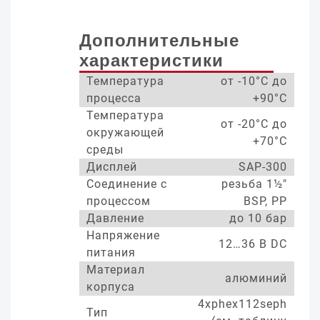
Дополнительные
характеристики
Температура
от -10°С до
процесса
+90°С
Температура
от -20°С до
окружающей
+70°С
среды
Дисплей
SAP-300
Соединение с
резьба 1½"
процессом
BSP, PP
Давление
до 10 бар
Напряжение
12…36 В DC
питания
Материал
алюминий
корпуса
4xphex112seph
Тип