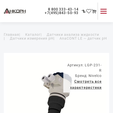
8 800 333-43-14
+7(495)843-50-93
Каталог продукции
Главная
|
Каталог
|
Датчики анализа жидкости
Применение приборов
|
Датчики измерения pH
|
AnaCONT LE — датчик pH
Как мы работаем
О компании
Контакты
Артикул: LGP-231-
R
Бренд: Nivelco
Смотреть все
характеристики