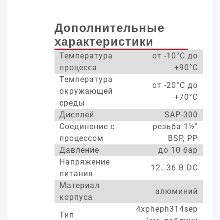
Дополнительные
характеристики
Температура
от -10°С до
процесса
+90°С
Температура
от -20°С до
окружающей
+70°С
среды
Дисплей
SAP-300
Соединение с
резьба 1½"
процессом
BSP, PP
Давление
до 10 бар
Напряжение
12…36 В DC
питания
Материал
алюминий
корпуса
4xpheph314sep
Тип