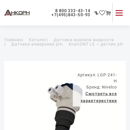
8 800 333-43-14
+7(495)843-50-93
Каталог продукции
Главная
|
Каталог
|
Датчики анализа жидкости
Применение приборов
|
Датчики измерения pH
|
AnaCONT LE — датчик pH
Как мы работаем
О компании
Контакты
Артикул: LGP-241-
H
Бренд: Nivelco
Смотреть все
характеристики