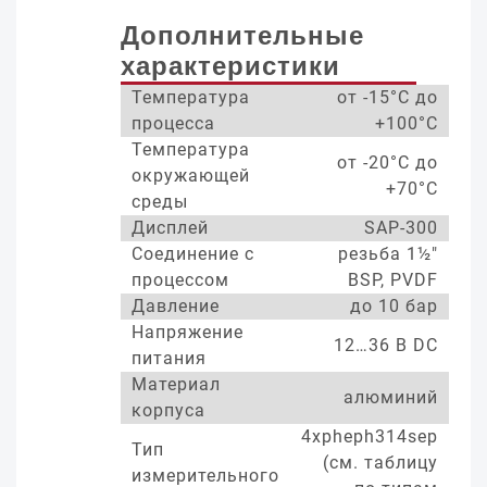
Дополнительные
характеристики
Температура
от -15°С до
процесса
+100°С
Температура
от -20°С до
окружающей
+70°С
среды
Дисплей
SAP-300
Соединение с
резьба 1½"
процессом
BSP, PVDF
Давление
до 10 бар
Напряжение
12…36 В DC
питания
Материал
алюминий
корпуса
4xpheph314sep
Тип
(см. таблицу
измерительного