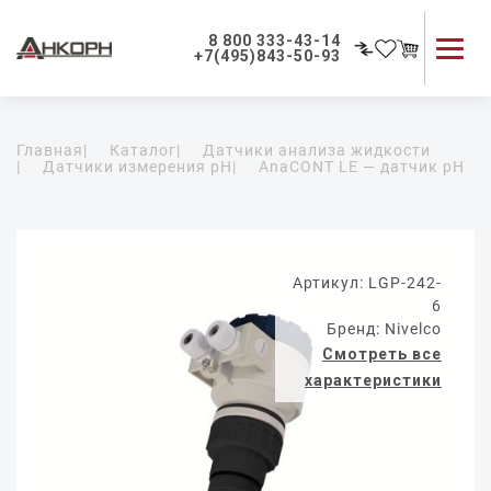
8 800 333-43-14
+7(495)843-50-93
Каталог продукции
Главная
|
Каталог
|
Датчики анализа жидкости
Применение приборов
|
Датчики измерения pH
|
AnaCONT LE — датчик pH
Как мы работаем
О компании
Контакты
Артикул: LGP-242-
6
Бренд: Nivelco
Смотреть все
характеристики