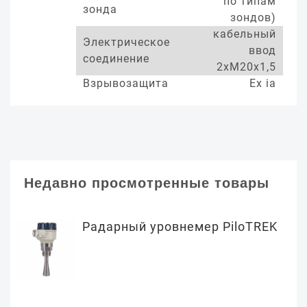
по типам
зонда
зондов)
кабельный
Электрическое
ввод
соединение
2хМ20х1,5
Взрывозащита
Ex ia
Недавно просмотренные товары
Радарный уровнемер PiloTREK