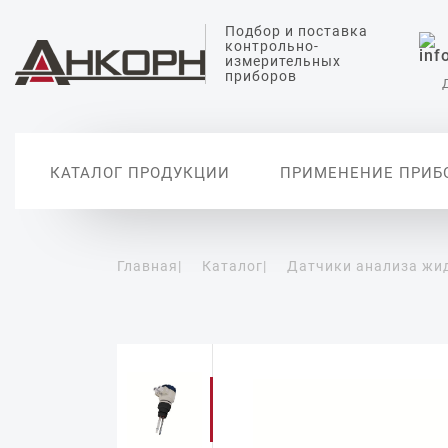
Подбор и поставка
контрольно-
измерительных
приборов
КАТАЛОГ ПРОДУКЦИИ
ПРИМЕНЕНИЕ ПРИБ
Главная
|
Каталог
|
Датчики анализа жи
Датчики измерения
Датчики анализа
Датчики температуры
Датчики измерения
Вторичные
уровня
жидкости
давления
автоматиз
Уровнемеры
Датчики измерения pH
Датчики абсолютного
давления
Сигнализаторы уровня
Датчики проводимости
воды
Дифференциальные
датчики давления
Датчики растворенного
кислорода
Реле давления
Цифровые манометры