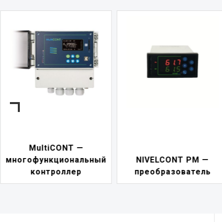
NIVELCONT PKK —
NIVELCONT PM —
многофункциональны
преобразователь
переключатель