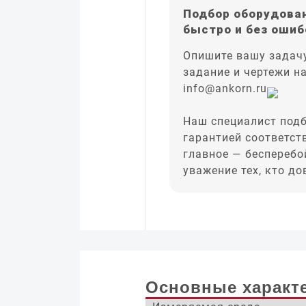
Подбор оборудован
быстро и без ошиб
Опишите вашу задачу
задание и чертежи н
info@ankorn.ru
Наш специалист подб
гарантией соответст
главное — бесперебо
уважение тех, кто д
Основные характ