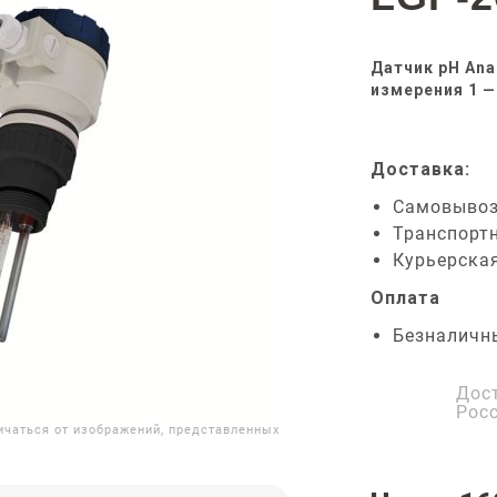
Датчик pH An
измерения 1 —
Доставка:
Самовыво
Транспорт
Курьерска
Оплата
Безналичн
Дос
Рос
ичаться от изображений, представленных