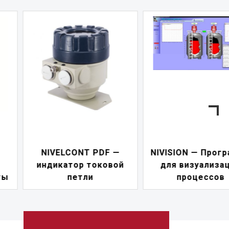
—
NIVISION — Программа
ой
для визуализации
NIPOWER — бл
процессов
питания