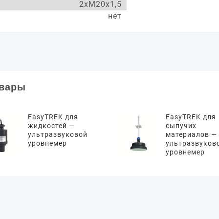
2хМ20х1,5
нет
овары
EasyTREK для
EasyTREK для
жидкостей —
сыпучих
ультразвуковой
материалов —
уровнемер
ультразвуков
уровнемер