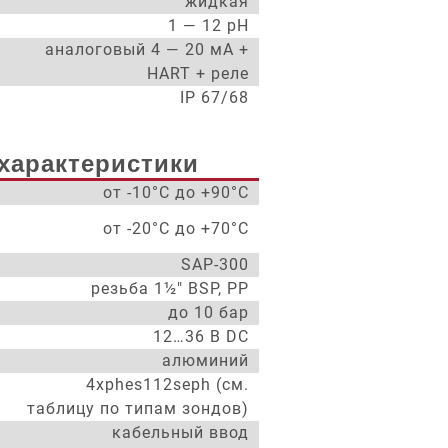
жидкая
1 — 12 pH
аналоговый 4 — 20 мА +
HART + реле
IP 67/68
характеристики
от -10°С до +90°С
от -20°С до +70°С
SAP-300
резьба 1½" BSP, PP
до 10 бар
12…36 В DC
алюминий
4xphes112seph (см.
а
таблицу по типам зондов)
кабельный ввод