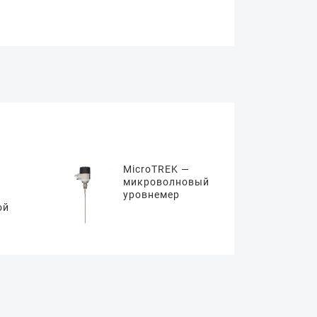
MicroTREK —
микроволновый
уровнемер
ой