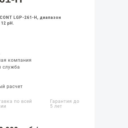
aCONT LGP-261-H, диапазон
 12 pH.
з
ная компания
я служба
ый расчет
тавка по всей
Гарантия до
сии
5 лет