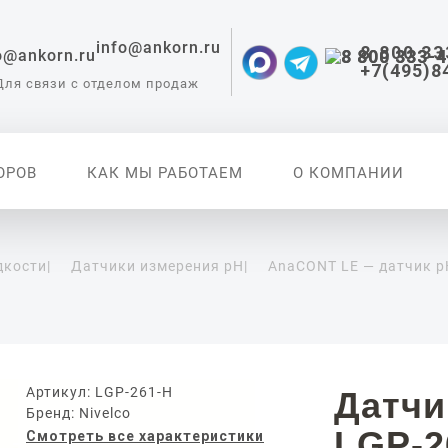
info@ankorn.ru
8 800 33
+7(495)8
Для связи с отделом продаж
ОРОВ
КАК МЫ РАБОТАЕМ
О КОМПАНИИ
дкости
|
Датчики измерения pH
|
AnaCONT LE — датчик p
 приборы для
ации
Артикул: LGP-261-H
Датчи
Бренд: Nivelco
LGP-2
Смотреть все характеристики