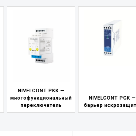
NIVELCONT PDF 
й
NIVELCONT PGK —
индикатор токов
барьер искрозащиты
петли