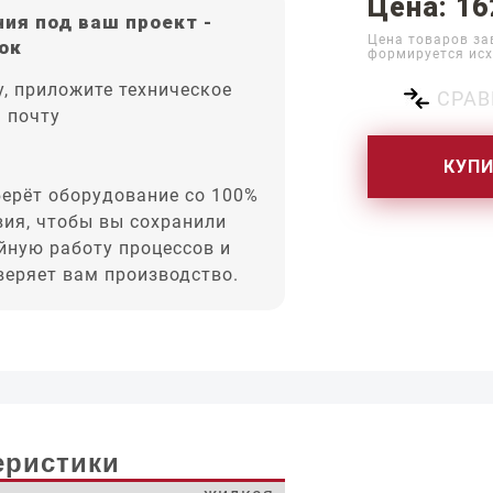
Цена: 16
ия под ваш проект -
Цена товаров за
ок
формируется исх
, приложите техническое
СРАВ
а почту
КУП
ерёт оборудование со 100%
вия, чтобы вы сохранили
йную работу процессов и
оверяет вам производство.
еристики