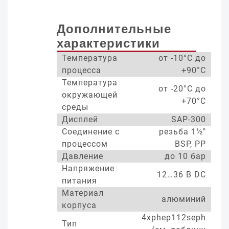
Дополнительные
характеристики
Температура
от -10°С до
процесса
+90°С
Температура
от -20°С до
окружающей
+70°С
среды
Дисплей
SAP-300
Соединение с
резьба 1½"
процессом
BSP, PP
Давление
до 10 бар
Напряжение
12…36 В DC
питания
Материал
алюминий
корпуса
4xphep112seph
Тип