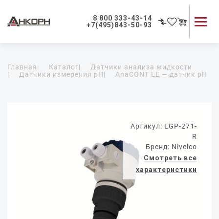
8 800 333-43-14
+7(495)843-50-93
Каталог продукции
Главная
|
Каталог
|
Датчики анализа жидкости
Применение приборов
|
Датчики измерения pH
|
AnaCONT LE — датчик pH
Как мы работаем
О компании
Контакты
Артикул: LGP-271-
R
Бренд: Nivelco
Смотреть все
характеристики