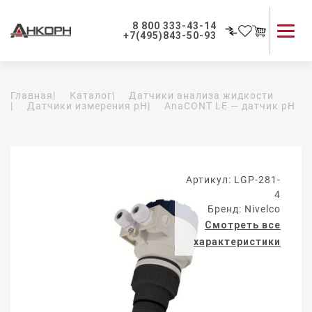
8 800 333-43-14
+7(495)843-50-93
Каталог продукции
Главная
|
Каталог
|
Датчики анализа жидкости
Применение приборов
|
Датчики измерения pH
|
AnaCONT LE — датчик pH
Как мы работаем
О компании
Контакты
Артикул: LGP-281-
4
Бренд: Nivelco
Смотреть все
характеристики