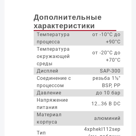
Дополнительные
характеристики
Температура
от -10°С до
процесса
+90°С
Температура
от -20°С до
окружающей
+70°С
среды
Дисплей
SAP-300
Соединение с
резьба 1½"
процессом
BSP, PP
Давление
до 10 бар
Напряжение
12…36 В DC
питания
Материал
алюминий
корпуса
4xphekl112sep
Тип