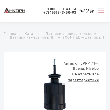
8 800 333-43-14
+7(495)843-50-93
Каталог продукции
Главная
|
Каталог
|
Датчики анализа жидкости
Применение приборов
|
Датчики измерения pH
|
AnaCONT LE — датчик pH
Как мы работаем
О компании
Контакты
Артикул: LPP-171-4
Бренд: Nivelco
Смотреть все
характеристики