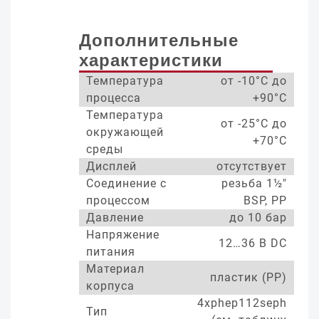
Дополнительные
характеристики
Температура
от -10°С до
процесса
+90°С
Температура
от -25°С до
окружающей
+70°С
среды
Дисплей
отсутствует
Соединение с
резьба 1½"
процессом
BSP, PP
Давление
до 10 бар
Напряжение
12…36 В DC
питания
Материал
пластик (PP)
корпуса
4xphep112seph
Тип