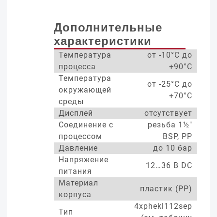
Дополнительные
характеристики
Температура
от -10°С до
процесса
+90°С
Температура
от -25°С до
окружающей
+70°С
среды
Дисплей
отсутствует
Соединение с
резьба 1½"
процессом
BSP, PP
Давление
до 10 бар
Напряжение
12…36 В DC
питания
Материал
пластик (PP)
корпуса
4xphekl112sep
Тип