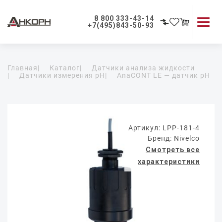
8 800 333-43-14
+7(495)843-50-93
Каталог продукции
Главная
|
Каталог
|
Датчики анализа жидкости
Применение приборов
|
Датчики измерения pH
|
AnaCONT LE — датчик pH
Как мы работаем
О компании
Контакты
Артикул: LPP-181-4
Бренд: Nivelco
Смотреть все
характеристики