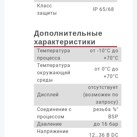
Класс
IP 65/68
защиты
Дополнительные
характеристики
Температура
от -10°С до
процесса
+70°С
Температура
от 0°С до
окружающей
+70°С
среды
отсутствует
Дисплей
(возможен по
запросу)
Соединение с
резьба ¾"
процессом
BSP
Давление
до 16 бар
Напряжение
12…36 В DC