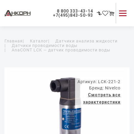
8 800 333-43-14
+7(495)843-50-93
Каталог продукции
Главная
|
Каталог
|
Датчики анализа жидкости
Применение приборов
|
Датчики проводимости воды
|
AnaCONT LCK — датчик проводимости воды
Как мы работаем
О компании
Контакты
Артикул: LCK-221-2
Бренд: Nivelco
Смотреть все
характеристики