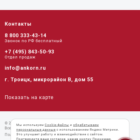
Контакты
8 800 333-43-14
Звонок по РФ беcплатный
+7 (495) 843-50-93
Отдел продаж
info@ankorn.ru
г. Троицк, микрорайон В, дом 55
Показать на карте
© 2026 «Анкорн».
Мы используем
Cookie-файлы
и
обрабатываем
Все права защищены.
персональные данные
с использованием Яндекс Метрики.
Пользовательское соглашение
Это улучшает работу и взаимодействие с сайтом.
Подтвердите ваше согласие, нажав кнопку Принимаю.