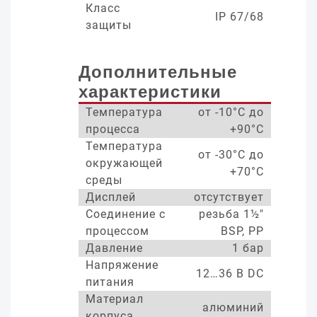
Класс
IP 67/68
защиты
Дополнительные
характеристики
Температура
от -10°С до
процесса
+90°С
Температура
от -30°С до
окружающей
+70°С
среды
Дисплей
отсутствует
Соединение с
резьба 1½"
процессом
BSP, PP
Давление
1 бар
Напряжение
12…36 В DC
питания
Материал
алюминий
корпуса