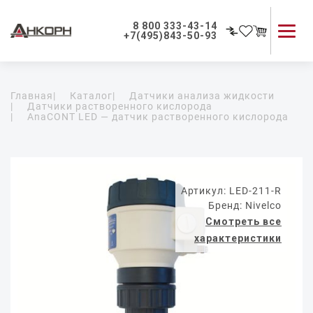
8 800 333-43-14
+7(495)843-50-93
Каталог продукции
Главная
|
Каталог
|
Датчики анализа жидкости
Применение приборов
|
Датчики растворенного кислорода
|
AnaCONT LED — датчик растворенного кислорода
Как мы работаем
О компании
Контакты
Артикул: LED-211-R
Бренд: Nivelco
Смотреть все
характеристики