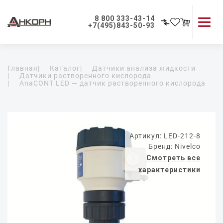
8 800 333-43-14
+7(495)843-50-93
Каталог продукции
Главная
|
Каталог
|
Датчики анализа жидкости
Применение приборов
|
Датчики растворенного кислорода
|
AnaCONT LED — датчик растворенного кислорода
Как мы работаем
О компании
Контакты
Артикул: LED-212-8
Бренд: Nivelco
Смотреть все
характеристики