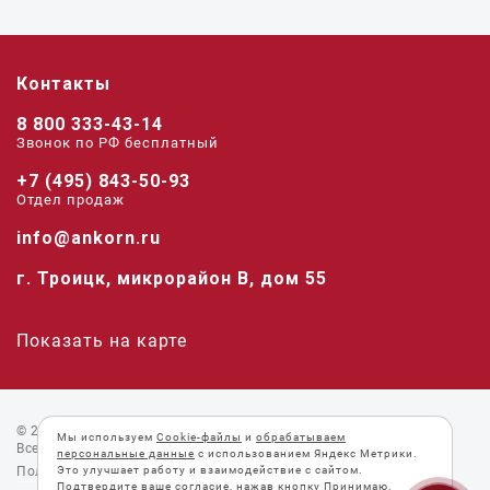
Контакты
8 800 333-43-14
Звонок по РФ беcплатный
+7 (495) 843-50-93
Отдел продаж
info@ankorn.ru
г. Троицк, микрорайон В, дом 55
Показать на карте
© 2026 «Анкорн».
Мы используем
Cookie-файлы
и
обрабатываем
Все права защищены.
персональные данные
с использованием Яндекс Метрики.
Пользовательское соглашение
Это улучшает работу и взаимодействие с сайтом.
Подтвердите ваше согласие, нажав кнопку Принимаю.