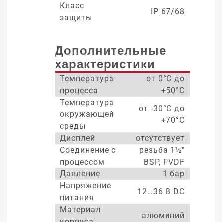
Класс
IP 67/68
защиты
Дополнительные
характеристики
Температура
от 0°С до
процесса
+50°С
Температура
от -30°С до
окружающей
+70°С
среды
Дисплей
отсутствует
Соединение с
резьба 1½"
процессом
BSP, PVDF
Давление
1 бар
Напряжение
12…36 В DC
питания
Материал
алюминий
корпуса