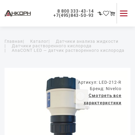
8 800 333-43-14
+7(495)843-50-93
Каталог продукции
Главная
|
Каталог
|
Датчики анализа жидкости
Применение приборов
|
Датчики растворенного кислорода
|
AnaCONT LED — датчик растворенного кислорода
Как мы работаем
О компании
Контакты
Артикул: LED-212-R
Бренд: Nivelco
Смотреть все
характеристики