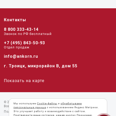
Контакты
8 800 333-43-14
Звонок по РФ беcплатный
+7 (495) 843-50-93
Отдел продаж
info@ankorn.ru
г. Троицк, микрорайон В, дом 55
Показать на карте
© 2026 «Анкорн».
Мы используем
Cookie-файлы
и
обрабатываем
Все права защищены.
персональные данные
с использованием Яндекс Метрики.
Пользовательское соглашение
Это улучшает работу и взаимодействие с сайтом.
Подтвердите ваше согласие, нажав кнопку Принимаю.