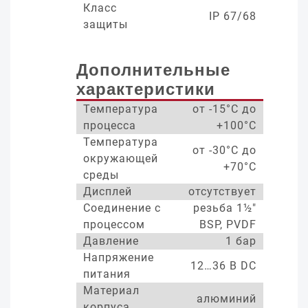
Класс
IP 67/68
защиты
Дополнительные
характеристики
Температура
от -15°С до
процесса
+100°С
Температура
от -30°С до
окружающей
+70°С
среды
Дисплей
отсутствует
Соединение с
резьба 1½"
процессом
BSP, PVDF
Давление
1 бар
Напряжение
12…36 В DC
питания
Материал
алюминий
корпуса