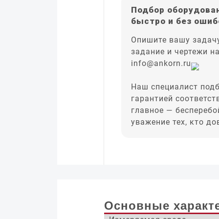
Подбор оборудован
быстро и без ошиб
Опишите вашу задачу
задание и чертежи н
info@ankorn.ru
Наш специалист подб
гарантией соответст
главное — бесперебо
уважение тех, кто д
Основные характ