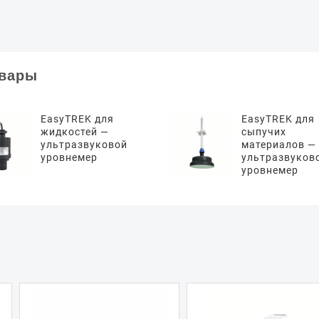
овары
EasyTREK для
EasyTREK для
жидкостей —
сыпучих
ультразвуковой
материалов —
уровнемер
ультразвуков
уровнемер