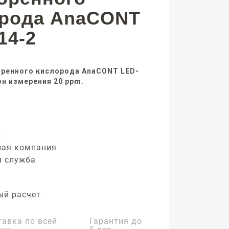
орода AnaCONT
14-2
оренного кислорода AnaCONT LED-
он измерения 20 ppm.
з
ная компания
я служба
ый расчет
тавка по всей
Гарантия до