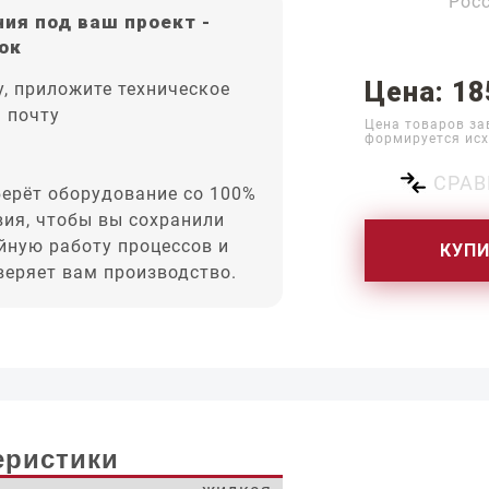
Рос
ия под ваш проект -
ок
Цена: 18
, приложите техническое
а почту
Цена товаров за
формируется исх
СРАВ
ерёт оборудование со 100%
вия, чтобы вы сохранили
йную работу процессов и
КУП
оверяет вам производство.
еристики