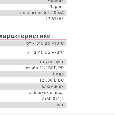
жидкая
20 ppm
аналоговый 4-20 мА
IP 67/68
характеристики
от -10°С до +90°С
от -30°С до +70°С
отсутствует
резьба 1½" BSP, PP
1 бар
12…36 В DC
алюминий
кабельный ввод
2хМ20х1,5
нет