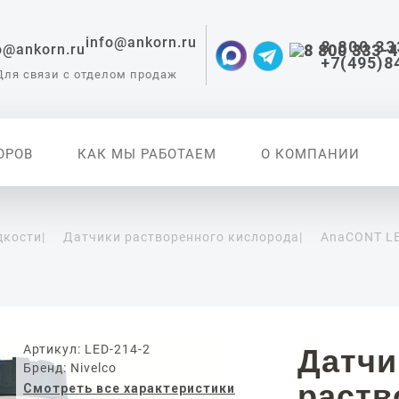
info@ankorn.ru
8 800 33
+7(495)8
Для связи с отделом продаж
ОРОВ
КАК МЫ РАБОТАЕМ
О КОМПАНИИ
дкости
|
Датчики растворенного кислорода
|
AnaCONT LE
 приборы для
ации
Артикул: LED-214-2
Датчи
Бренд: Nivelco
раств
Смотреть все характеристики