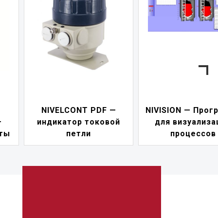
NIVELCONT PDF —
NIVISION — Прог
—
индикатор токовой
для визуализа
ты
петли
процессов