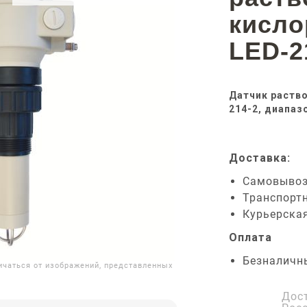
кисл
LED-2
Датчик раств
214-2, диапаз
Доставка:
Самовыво
Транспорт
Курьерска
Оплата
Безналичн
ичаться от изображений, представленных
Дос