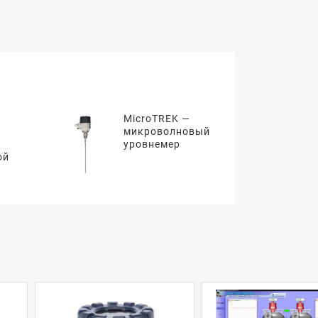
MicroTREK —
микроволновый
уровнемер
ой