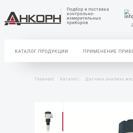
Подбор и поставка
контрольно-
измерительных
приборов
КАТАЛОГ ПРОДУКЦИИ
ПРИМЕНЕНИЕ ПРИБ
Главная
|
Каталог
|
Датчики анализа жи
Датчики измерения
Датчики анализа
Датчики температуры
Датчики измерения
Вторичные
уровня
жидкости
давления
автоматиз
Уровнемеры
Датчики измерения pH
Датчики абсолютного
давления
Сигнализаторы уровня
Датчики проводимости
воды
Дифференциальные
датчики давления
Датчики растворенного
кислорода
Реле давления
Цифровые манометры