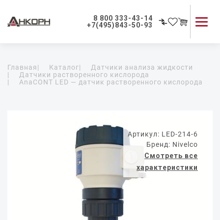
8 800 333-43-14
+7(495)843-50-93
Каталог продукции
Главная
|
Каталог
|
Датчики анализа жидкости
Применение приборов
|
Датчики растворенного кислорода
|
AnaCONT LED — датчик растворенного кислорода
Как мы работаем
О компании
Контакты
Артикул: LED-214-6
Бренд: Nivelco
Смотреть все
характеристики