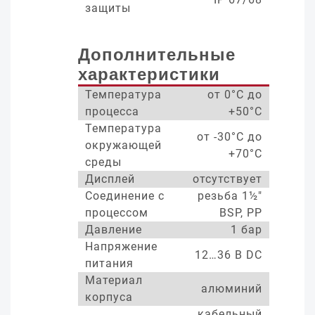
защиты
Дополнительные
характеристики
Температура
от 0°С до
процесса
+50°С
Температура
от -30°С до
окружающей
+70°С
среды
Дисплей
отсутствует
Соединение с
резьба 1½"
процессом
BSP, PP
Давление
1 бар
Напряжение
12…36 В DC
питания
Материал
алюминий
корпуса
кабельный