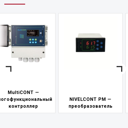
NIVELCONT PKK —
NIVELCONT PM —
многофункциональн
преобразователь
переключатель