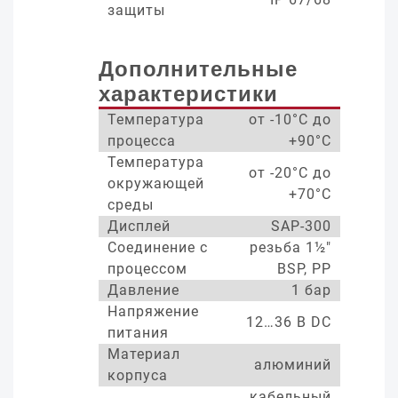
защиты
Дополнительные
характеристики
Температура
от -10°С до
процесса
+90°С
Температура
от -20°С до
окружающей
+70°С
среды
Дисплей
SAP-300
Соединение с
резьба 1½"
процессом
BSP, PP
Давление
1 бар
Напряжение
12…36 В DC
питания
Материал
алюминий
корпуса
кабельный