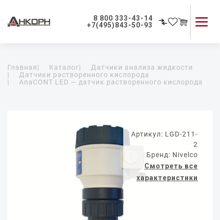
8 800 333-43-14
+7(495)843-50-93
Каталог продукции
Главная
|
Каталог
|
Датчики анализа жидкости
Применение приборов
|
Датчики растворенного кислорода
|
AnaCONT LED — датчик растворенного кислорода
Как мы работаем
О компании
Контакты
Артикул: LGD-211-
2
Бренд: Nivelco
Смотреть все
характеристики