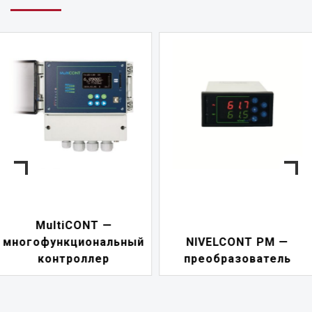
NIVELCONT PKK —
NIVELCONT PM —
многофункциональн
преобразователь
переключатель