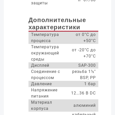
защиты
Дополнительные
характеристики
Температура
от 0°С до
процесса
+50°С
Температура
от -20°С до
окружающей
+70°С
среды
Дисплей
SAP-300
Соединение с
резьба 1½"
процессом
BSP, PP
Давление
1 бар
Напряжение
12…36 В DC
питания
Материал
алюминий
корпуса
кабельный