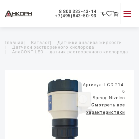
8 800 333-43-14
+7(495)843-50-93
Каталог продукции
Главная
|
Каталог
|
Датчики анализа жидкости
Применение приборов
|
Датчики растворенного кислорода
|
AnaCONT LED — датчик растворенного кислорода
Как мы работаем
О компании
Контакты
Артикул: LGD-214-
6
Бренд: Nivelco
Смотреть все
характеристики