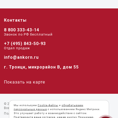
Контакты
8 800 333-43-14
Звонок по РФ беcплатный
+7 (495) 843-50-93
Отдел продаж
info@ankorn.ru
г. Троицк, микрорайон В, дом 55
Показать на карте
© 2026 «Анкорн».
Мы используем
Cookie-файлы
и
обрабатываем
Все права защищены.
персональные данные
с использованием Яндекс Метрики.
Пользовательское соглашение
Это улучшает работу и взаимодействие с сайтом.
Подтвердите ваше согласие, нажав кнопку Принимаю.