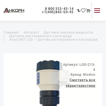
8 800 333-43-14
+7(495)843-50-93
Каталог продукции
Главная
|
Каталог
|
Датчики анализа жидкости
Применение приборов
|
Датчики растворенного кислорода
|
AnaCONT LED — датчик растворенного кислорода
Как мы работаем
О компании
Контакты
Артикул: LGD-215-
4
Бренд: Nivelco
Смотреть все
характеристики