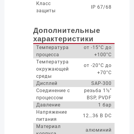
Класс
IP 67/68
защиты
Дополнительные
характеристики
Температура
от -15°С до
процесса
+100°С
Температура
от -20°С до
окружающей
+70°С
среды
Дисплей
SAP-300
Соединение с
резьба 1½"
процессом
BSP, PVDF
Давление
1 бар
Напряжение
12…36 В DC
питания
Материал
алюминий
корпуса