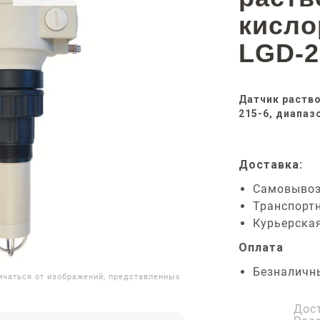
кисл
LGD-2
Датчик раств
215-6, диапаз
Доставка:
Самовыво
Транспорт
Курьерска
Оплата
Безналичн
ичаться от изображений, представленных
Дос