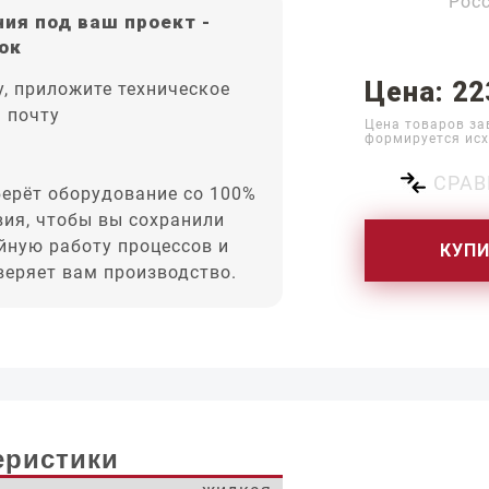
Рос
ия под ваш проект -
ок
Цена: 22
, приложите техническое
а почту
Цена товаров за
формируется исх
СРАВ
ерёт оборудование со 100%
вия, чтобы вы сохранили
йную работу процессов и
КУП
оверяет вам производство.
еристики