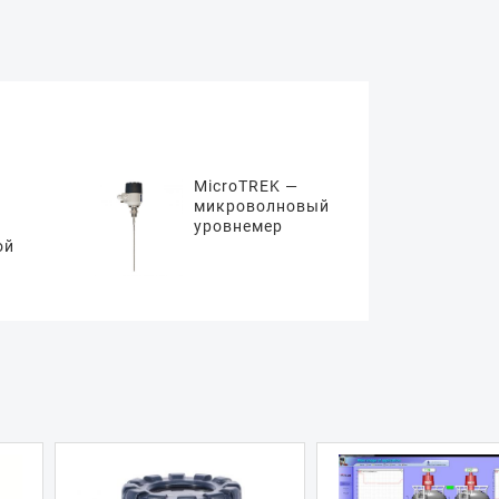
MicroTREK —
микроволновый
уровнемер
ой