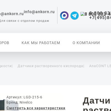
info@ankorn.ru
8 800 33
+7(495)8
Для связи с отделом продаж
ОРОВ
КАК МЫ РАБОТАЕМ
О КОМПАНИИ
дкости
|
Датчики растворенного кислорода
|
AnaCONT LE
 приборы для
ации
Артикул: LGD-215-6
Датчи
Бренд: Nivelco
раств
Смотреть все характеристики