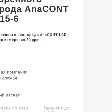
орода AnaCONT
15-6
оренного кислорода AnaCONT LGD-
он измерения 20 ppm.
з
ная компания
я служба
ый расчет
тавка по всей
Гарантия до