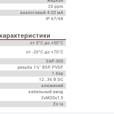
жидкая
20 ppm
аналоговый 4-20 мА
IP 67/68
характеристики
от 0°С до +50°С
от -20°С до +70°С
SAP-300
резьба 1½" BSP, PVDF
1 бар
12…36 В DC
алюминий
кабельный ввод
2хМ20х1,5
Ex ia