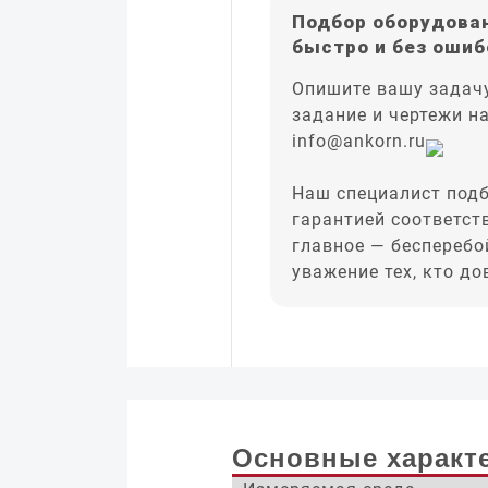
Подбор оборудован
быстро и без ошиб
Опишите вашу задачу
задание и чертежи н
info@ankorn.ru
Наш специалист подб
гарантией соответст
главное — бесперебо
уважение тех, кто д
Основные характ