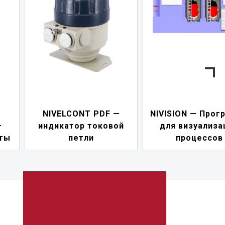
NIVELCONT PDF —
NIVISION — Прог
—
индикатор токовой
для визуализа
ты
петли
процессов