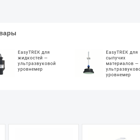
овары
EasyTREK для
EasyTREK для
жидкостей —
сыпучих
ультразвуковой
материалов —
уровнемер
ультразвуков
уровнемер