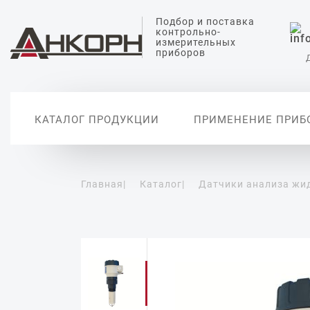
Подбор и поставка
контрольно-
измерительных
приборов
КАТАЛОГ ПРОДУКЦИИ
ПРИМЕНЕНИЕ ПРИБ
Главная
|
Каталог
|
Датчики анализа жи
Датчики измерения
Датчики анализа
Датчики температуры
Датчики измерения
Вторичные
уровня
жидкости
давления
автоматиз
Уровнемеры
Датчики измерения pH
Датчики абсолютного
давления
Сигнализаторы уровня
Датчики проводимости
воды
Дифференциальные
датчики давления
Датчики растворенного
кислорода
Реле давления
Цифровые манометры